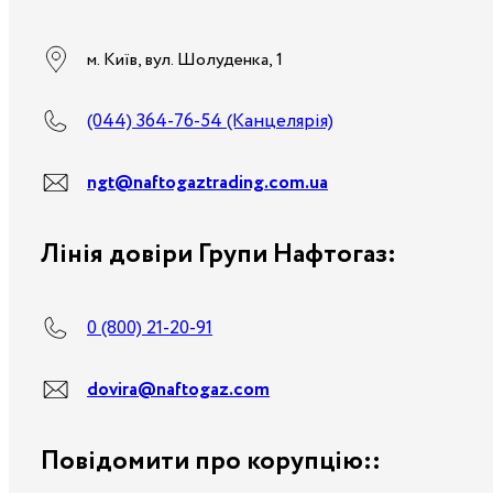
м. Київ, вул. Шолуденка, 1
(044) 364-76-54 (Канцелярія)
ngt@naftogaztrading.com.ua
Лінія довіри Групи Нафтогаз:
0 (800) 21-20-91
dovira@naftogaz.com
Повідомити про корупцію::