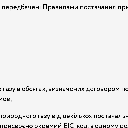
и, передбачені Правилами постачання пр
газу в обсягах, визначених договором по
мов;
риродного газу від декількох постачальн
 присвоєно окремий EIC-код, в одному ро