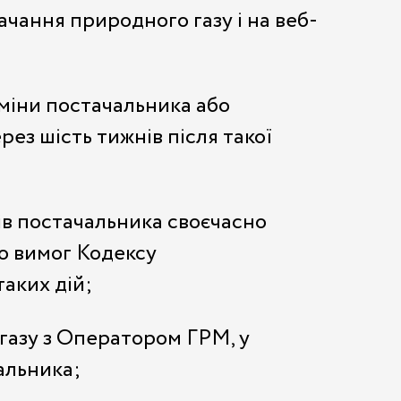
ачання природного газу і на веб-
зміни постачальника або
ез шість тижнів після такої
ів постачальника своєчасно
о вимог Кодексу
аких дій;
газу з Оператором ГРМ, у
альника;