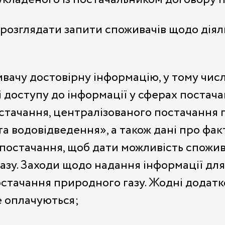
розглядати запити споживачів щодо діяль
вачу достовірну інформацію, у тому чис
 доступу до інформації у сферах постача
стачання, централізованого постачання г
а водовідведення», а також дані про фак
азопостачання, щоб дати можливість спожи
зу. Заходи щодо надання інформації дл
остачання природного газу. Жодні додатк
е оплачуються;