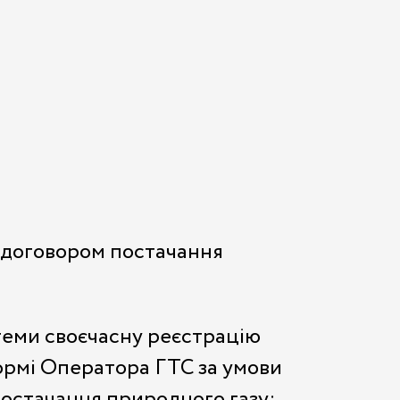
х договором постачання
теми своєчасну реєстрацію
ормі Оператора ГТС за умови
остачання природного газу;