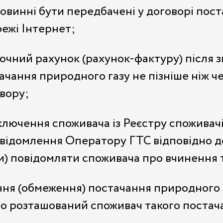
овинні бути передбачені у договорі пост
режі Інтернет;
очний рахунок (рахунок-фактуру) після 
чання природного газу не пізніше ніж чер
овору;
ключення споживача із Реєстру споживач
овідомлення Оператору ГТС відповідно д
) повідомляти споживача про вчинення т
ння (обмеження) постачання природного 
ого розташований споживач такого постач