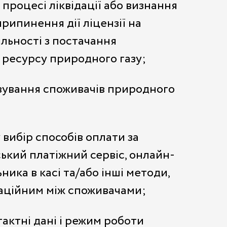
процесі ліквідації або визнання
ипинення дії ліцензії на
яльності з постачання
ь ресурсу природного газу;
овування споживачів природного
вибір способів оплати за
ський платіжний сервіс, онлайн-
ика в касі та/або інші методи,
аційним між споживачами;
актні дані і режим роботи