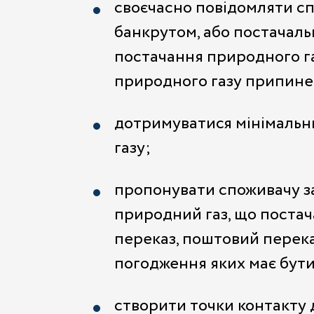
своєчасно повідомляти сп
банкрутом, або постачаль
постачання природного га
природного газу припинено
дотримуватися мінімальни
газу;
пропонувати споживачу за
природний газ, що постач
переказ, поштовий переказ
погодження яких має бут
створити точки контакту 