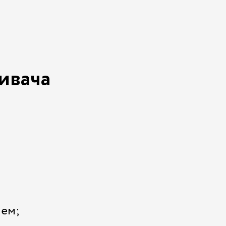
ивача
чем;