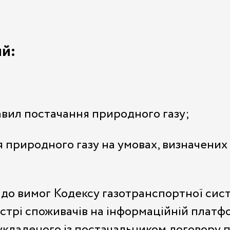
ий:
вил постачання природного газу;
 природного газу на умовах, визначени
 до вимог Кодексу газотранспортної сис
стрі споживачів на інформаційній платф
кладеного із постачальником договору п