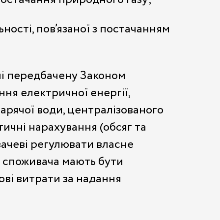
ності, пов’язаної з постачанням
лі передбачену Законом
ння електричної енергії,
арячої води, централізованого
тичні нарахування (обсяг та
вачеві регулювати власне
я споживача мають бути
ові витрати за надання