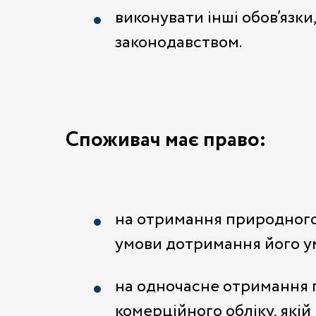
виконувати інші обов’язк
законодавством.
Споживач має право:
на отримання природного 
умови дотримання його у
на одночасне отримання п
комерційного обліку, якій