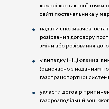
кожної контактної точки п
сайті постачальника у ме
надати споживачеві остат
розірвання договору поста
зміни або розірвання дог
у випадку ініціювання ви
(одночасно з наданням п
газотранспортної системи
укласти договір припине
газорозподільній зоні як