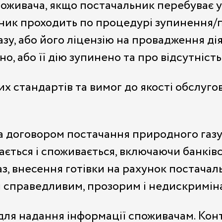
оживача, якщо постачальник перебуває у 
ник проходить по процедурі зупинення/пр
зу, або його ліцензію на провадження ді
, або її дію зупинено та про відсутніст
х стандартів та вимог до якості обслуг
 договором постачання природного газу 
ається і споживається, включаючи банків
, внесення готівки на рахунок постачальн
и справедливим, прозорим і недискримін
для надання інформації споживачам. Конт